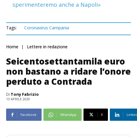
sperimenteremo anche a Napoli»
Tags:
Coronavirus Campania
Home
Lettere in redazione
Seicentosettantamila euro
non bastano a ridare l’onore
perduto a Contrada
Di
Tony Fabrizio
13 APRILE 2020
Facebook
WhatsApp
X
Linke