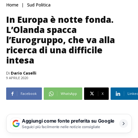
Home
Sud Politica
In Europa è notte fonda.
L’Olanda spacca
l’Eurogruppo, che va alla
ricerca di una difficile
intesa
Di
Dario Caselli
9 APRILE 2020
Facebook
WhatsApp
X
Linke
Aggiungi come fonte preferita su Google
Seguici più facilmente nelle notizie consigliate