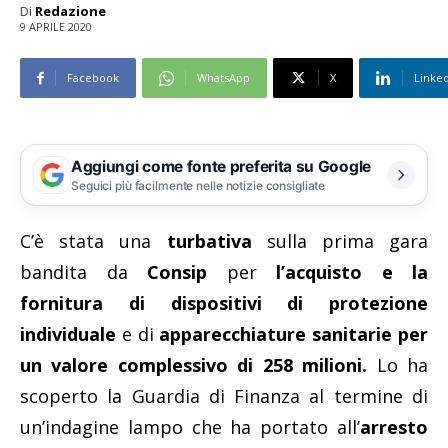
Di
Redazione
9 APRILE 2020
Facebook
WhatsApp
X
Linke
Aggiungi come fonte preferita su Google
Seguici più facilmente nelle notizie consigliate
C’è stata una
turbativa
sulla prima gara
bandita da
Consip
per
l’acquisto e la
fornitura di dispositivi di protezione
individuale
e di
apparecchiature sanitarie per
un valore complessivo di 258 milioni.
Lo ha
scoperto la Guardia di Finanza al termine di
un’indagine lampo che ha portato all’
arresto