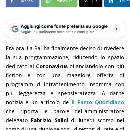
Facebook
WhatsApp
X
Linke
Aggiungi come fonte preferita su Google
Seguici più facilmente nelle notizie consigliate
Era ora. La Rai ha finalmente deciso di rivedere
la sua programmazione, riducendo lo spazio
dedicato al
Coronavirus
bilanciandolo con più
fiction e con una maggiore offerta di
programmi di intrattenimento. Insomma, con
più leggerezza e spensieratezza. A darne
notizia è un articolo de
Il Fatto Quotidiano
che riporta le parole dell’amministratore
delegato
Fabrizio Salini
di lunedì scorso nel
corso di una riunione con i direttori di rete e di