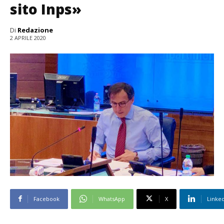
sito Inps»
Di
Redazione
2 APRILE 2020
Facebook
WhatsApp
X
Linke