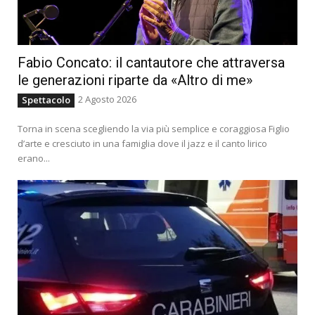
Fabio Concato: il cantautore che attraversa
le generazioni riparte da «Altro di me»
2 Agosto 2026
Spettacolo
Torna in scena scegliendo la via più semplice e coraggiosa Figlio
d’arte e cresciuto in una famiglia dove il jazz e il canto lirico
erano...