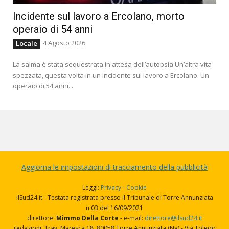
Incidente sul lavoro a Ercolano, morto
operaio di 54 anni
4 Agosto 2026
Locale
La salma è stata sequestrata in attesa dell’autopsia Un’altra vita
spezzata, questa volta in un incidente sul lavoro a Ercolano. Un
operaio di 54 anni...
Aggiorna le impostazioni di tracciamento della pubblicità
Leggi:
Privacy
-
Cookie
ilSud24.it - Testata registrata presso il Tribunale di Torre Annunziata
n.03 del 16/09/2021
direttore:
Mimmo Della Corte
- e-mail:
direttore@ilsud24.it
redazioni: Trav. Maresca 18, 80058 Torre Annunziata (Na) - Via Toledo