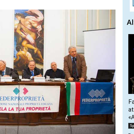
Al
Fa
at
«A
Sp