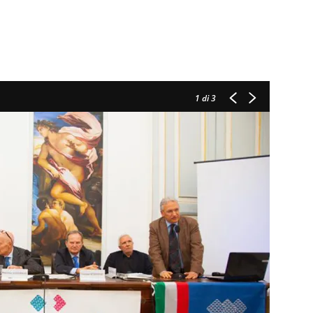
1
di 3