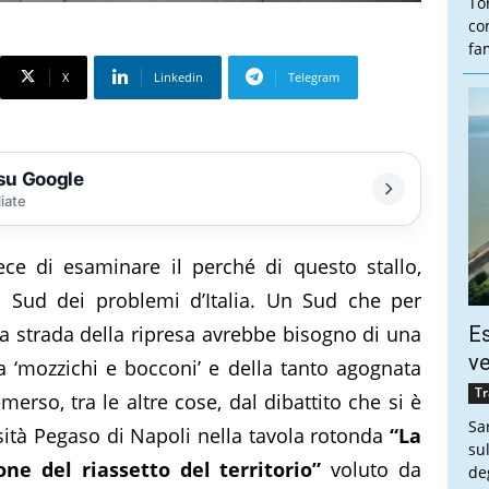
To
co
fam
X
Linkedin
Telegram
 su Google
liate
ce di esaminare il perché di questo stallo,
il Sud dei problemi d’Italia. Un Sud che per
 la strada della ripresa avrebbe bisogno di una
Es
ve
a ‘mozzichi e bocconi’ e della tanto agognata
Tr
rso, tra le altre cose, dal dibattito che si è
Sa
sità Pegaso di Napoli nella tavola rotonda
“La
sul
ne del riassetto del territorio”
voluto da
de