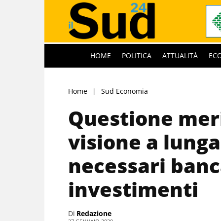
HOME
POLITICA
ATTUALITÀ
EC
Home
Sud Economia
Questione mer
visione a lung
necessari banc
investimenti
Di
Redazione