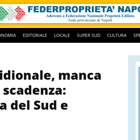
ONOMIA
EDITORIALE
LOCALE
SUPER SUD
CULTURA
SP
idionale, manca
a scadenza:
a del Sud e