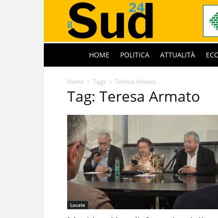
HOME
POLITICA
ATTUALITÀ
EC
Home
Tags
Teresa Armato
Tag: Teresa Armato
Locale