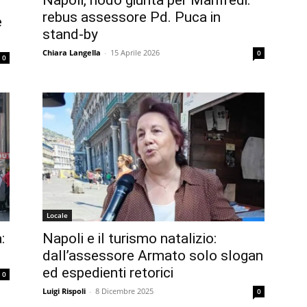
Napoli, nodo giunta per Manfredi:
rebus assessore Pd. Puca in
e
stand-by
Chiara Langella
-
15 Aprile 2026
0
0
Locale
:
Napoli e il turismo natalizio:
dall’assessore Armato solo slogan
ed espedienti retorici
0
Luigi Rispoli
-
8 Dicembre 2025
0