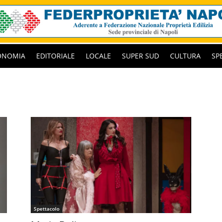
ONOMIA
EDITORIALE
LOCALE
SUPER SUD
CULTURA
SP
Spettacolo