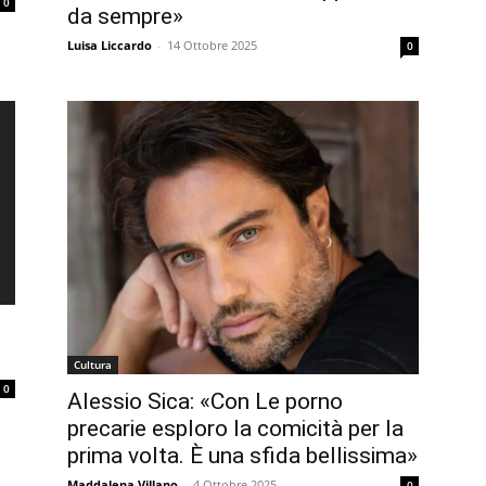
0
da sempre»
Luisa Liccardo
-
14 Ottobre 2025
0
Cultura
0
Alessio Sica: «Con Le porno
precarie esploro la comicità per la
prima volta. È una sfida bellissima»
Maddalena Villano
-
4 Ottobre 2025
0