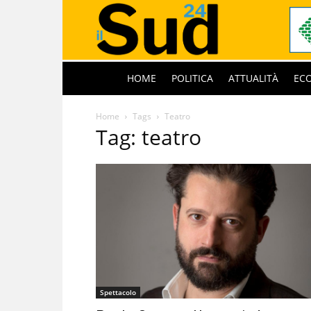
HOME
POLITICA
ATTUALITÀ
EC
Home
Tags
Teatro
Tag: teatro
Spettacolo