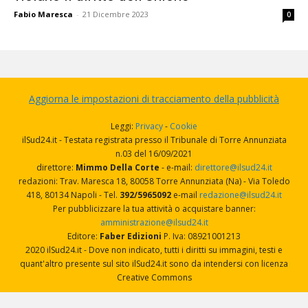
Fabio Maresca
-
21 Dicembre 2023
0
Aggiorna le impostazioni di tracciamento della pubblicità
Leggi:
Privacy
-
Cookie
ilSud24.it - Testata registrata presso il Tribunale di Torre Annunziata
n.03 del 16/09/2021
direttore:
Mimmo Della Corte
- e-mail:
direttore@ilsud24.it
redazioni: Trav. Maresca 18, 80058 Torre Annunziata (Na) - Via Toledo
418, 80134 Napoli - Tel.
392/5965092
e-mail
redazione@ilsud24.it
Per pubblicizzare la tua attività o acquistare banner:
amministrazione@ilsud24.it
Editore:
Faber Edizioni
P. Iva: 08921001213
2020 ilSud24.it - Dove non indicato, tutti i diritti su immagini, testi e
quant'altro presente sul sito ilSud24.it sono da intendersi con licenza
Creative Commons