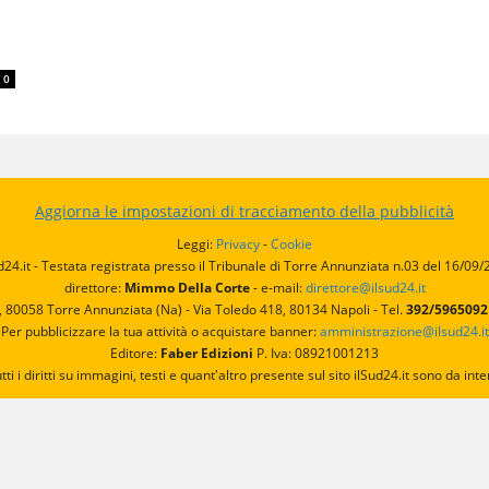
0
Aggiorna le impostazioni di tracciamento della pubblicità
Leggi:
Privacy
-
Cookie
d24.it - Testata registrata presso il Tribunale di Torre Annunziata n.03 del 16/09
direttore:
Mimmo Della Corte
- e-mail:
direttore@ilsud24.it
, 80058 Torre Annunziata (Na) - Via Toledo 418, 80134 Napoli - Tel.
392/596509
Per pubblicizzare la tua attività o acquistare banner:
amministrazione@ilsud24.it
Editore:
Faber Edizioni
P. Iva: 08921001213
utti i diritti su immagini, testi e quant'altro presente sul sito ilSud24.it sono da 