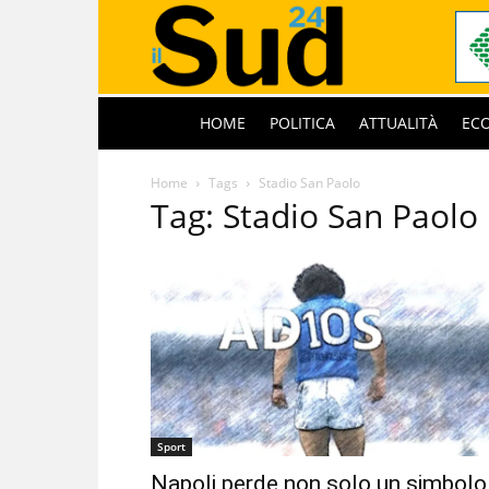
HOME
POLITICA
ATTUALITÀ
EC
Home
Tags
Stadio San Paolo
Tag: Stadio San Paolo
Sport
Napoli perde non solo un simbolo