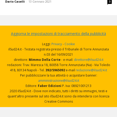
Dario Caselli
-
13 Gennaio 2021
0
Aggiorna le impostazioni di tracciamento della pubblicità
Leggi:
Privacy
-
Cookie
ilSud24.it - Testata registrata presso il Tribunale di Torre Annunziata
n.03 del 16/09/2021
direttore:
Mimmo Della Corte
- e-mail:
direttore@ilsud24.it
redazioni: Trav. Maresca 18, 80058 Torre Annunziata (Na) - Via Toledo
418, 80134 Napoli - Tel.
392/5965092
e-mail
redazione@ilsud24.it
Per pubblicizzare la tua attività o acquistare banner:
amministrazione@ilsud24.it
Editore:
Faber Edizioni
P. Iva: 08921001213
2020 ilSud24.it - Dove non indicato, tutti i diritti su immagini, testi e
quant'altro presente sul sito ilSud24.it sono da intendersi con licenza
Creative Commons