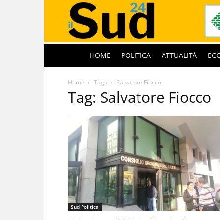
HOME
POLITICA
ATTUALITÀ
EC
Home
Tags
Salvatore Fiocco
Tag: Salvatore Fiocco
Sud Politica