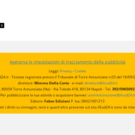
0
Aggiorna le impostazioni di tracciamento della pubblicità
Leggi:
Privacy
-
Cookie
d24.it - Testata registrata presso il Tribunale di Torre Annunziata n.03 del 16/09
direttore:
Mimmo Della Corte
- e-mail:
direttore@ilsud24.it
, 80058 Torre Annunziata (Na) - Via Toledo 418, 80134 Napoli - Tel.
392/596509
Per pubblicizzare la tua attività o acquistare banner:
amministrazione@ilsud24.it
Editore:
Faber Edizioni
P. Iva: 08921001213
utti i diritti su immagini, testi e quant'altro presente sul sito ilSud24.it sono da 