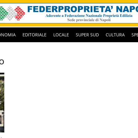
ONOMIA
EDITORIALE
LOCALE
SUPER SUD
CULTURA
SP
o