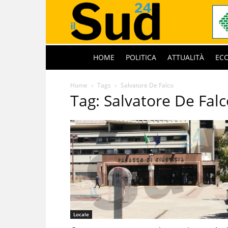
HOME
POLITICA
ATTUALITÀ
EC
Home
Tags
Salvatore De Falco
Tag: Salvatore De Falc
Locale