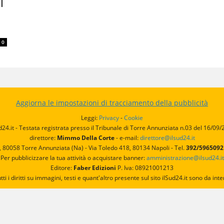
l
0
Aggiorna le impostazioni di tracciamento della pubblicità
Leggi:
Privacy
-
Cookie
d24.it - Testata registrata presso il Tribunale di Torre Annunziata n.03 del 16/09
direttore:
Mimmo Della Corte
- e-mail:
direttore@ilsud24.it
, 80058 Torre Annunziata (Na) - Via Toledo 418, 80134 Napoli - Tel.
392/596509
Per pubblicizzare la tua attività o acquistare banner:
amministrazione@ilsud24.it
Editore:
Faber Edizioni
P. Iva: 08921001213
utti i diritti su immagini, testi e quant'altro presente sul sito ilSud24.it sono da 