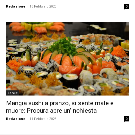
Redazione
-
16 Febbraio 2023
0
Locale
Mangia sushi a pranzo, si sente male e
muore: Procura apre un’inchiesta
Redazione
-
11 Febbraio 2023
0