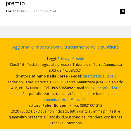
premio
Enrico Biasi
-
9 Dicembre 2024
0
Aggiorna le impostazioni di tracciamento della pubblicità
Leggi:
Privacy
-
Cookie
ilSud24.it - Testata registrata presso il Tribunale di Torre Annunziata
n.03 del 16/09/2021
direttore:
Mimmo Della Corte
- e-mail:
direttore@ilsud24.it
redazioni: Trav. Maresca 18, 80058 Torre Annunziata (Na) - Via Toledo
418, 80134 Napoli - Tel.
392/5965092
e-mail
redazione@ilsud24.it
Per pubblicizzare la tua attività o acquistare banner:
amministrazione@ilsud24.it
Editore:
Faber Edizioni
P. Iva: 08921001213
2020 ilSud24.it - Dove non indicato, tutti i diritti su immagini, testi e
quant'altro presente sul sito ilSud24.it sono da intendersi con licenza
Creative Commons