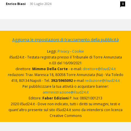
Enrico Biasi
-
30 Luglio 2024
0
Aggiorna le impostazioni di tracciamento della pubblicità
Leggi:
Privacy
-
Cookie
ilSud24.it - Testata registrata presso il Tribunale di Torre Annunziata
n.03 del 16/09/2021
direttore:
Mimmo Della Corte
- e-mail:
direttore@ilsud24.it
redazioni: Trav. Maresca 18, 80058 Torre Annunziata (Na) - Via Toledo
418, 80134 Napoli - Tel.
392/5965092
e-mail
redazione@ilsud24.it
Per pubblicizzare la tua attività o acquistare banner:
amministrazione@ilsud24.it
Editore:
Faber Edizioni
P. Iva: 08921001213
2020 ilSud24.it - Dove non indicato, tutti i diritti su immagini, testi e
quant'altro presente sul sito ilSud24.it sono da intendersi con licenza
Creative Commons