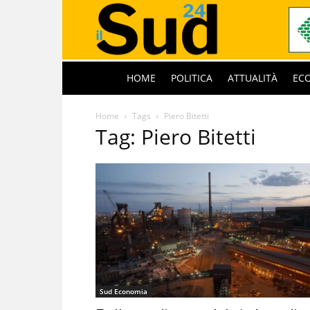
HOME
POLITICA
ATTUALITÀ
EC
Home
Tags
Piero Bitetti
Tag: Piero Bitetti
Sud Economia