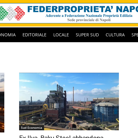
ONOMIA
EDITORIALE
LOCALE
SUPER SUD
CULTURA
SP
Sud Economia