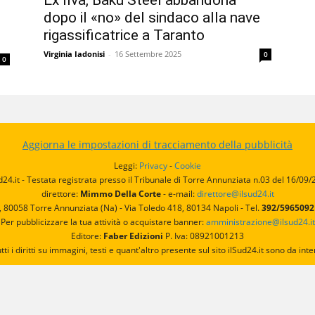
Ex Ilva, Baku Steel abbandona
dopo il «no» del sindaco alla nave
rigassificatrice a Taranto
Virginia Iadonisi
-
16 Settembre 2025
0
0
Aggiorna le impostazioni di tracciamento della pubblicità
Leggi:
Privacy
-
Cookie
d24.it - Testata registrata presso il Tribunale di Torre Annunziata n.03 del 16/09
direttore:
Mimmo Della Corte
- e-mail:
direttore@ilsud24.it
, 80058 Torre Annunziata (Na) - Via Toledo 418, 80134 Napoli - Tel.
392/596509
Per pubblicizzare la tua attività o acquistare banner:
amministrazione@ilsud24.it
Editore:
Faber Edizioni
P. Iva: 08921001213
utti i diritti su immagini, testi e quant'altro presente sul sito ilSud24.it sono da 