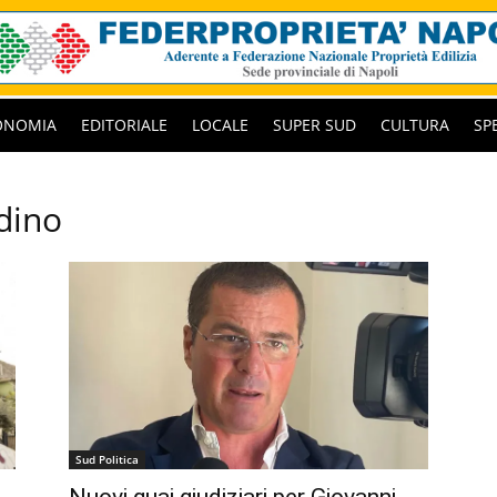
ONOMIA
EDITORIALE
LOCALE
SUPER SUD
CULTURA
SP
dino
Sud Politica