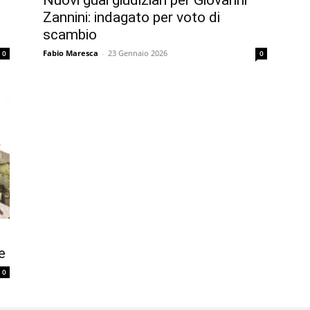
Nuovi guai giudiziari per Giovanni
Zannini: indagato per voto di
scambio
Fabio Maresca
-
23 Gennaio 2026
0
0
e
0