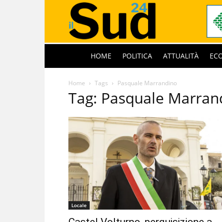
HOME
POLITICA
ATTUALITÀ
EC
Home
Tags
Pasquale Marrandino
Tag: Pasquale Marran
Locale