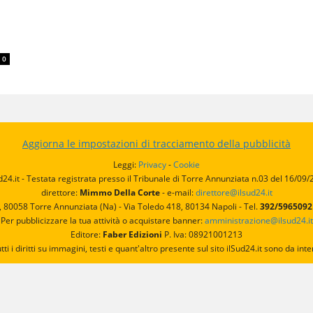
0
Aggiorna le impostazioni di tracciamento della pubblicità
Leggi:
Privacy
-
Cookie
d24.it - Testata registrata presso il Tribunale di Torre Annunziata n.03 del 16/09
direttore:
Mimmo Della Corte
- e-mail:
direttore@ilsud24.it
, 80058 Torre Annunziata (Na) - Via Toledo 418, 80134 Napoli - Tel.
392/596509
Per pubblicizzare la tua attività o acquistare banner:
amministrazione@ilsud24.it
Editore:
Faber Edizioni
P. Iva: 08921001213
utti i diritti su immagini, testi e quant'altro presente sul sito ilSud24.it sono da 