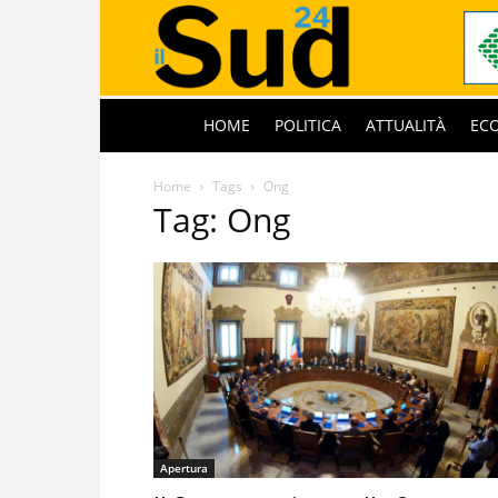
HOME
POLITICA
ATTUALITÀ
EC
Home
Tags
Ong
Tag: Ong
Apertura