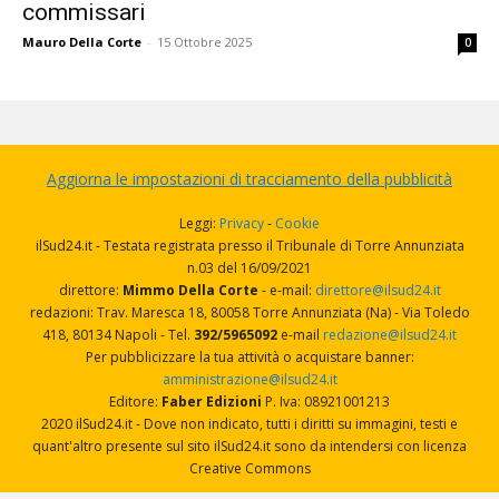
commissari
Mauro Della Corte
-
15 Ottobre 2025
0
Aggiorna le impostazioni di tracciamento della pubblicità
Leggi:
Privacy
-
Cookie
ilSud24.it - Testata registrata presso il Tribunale di Torre Annunziata
n.03 del 16/09/2021
direttore:
Mimmo Della Corte
- e-mail:
direttore@ilsud24.it
redazioni: Trav. Maresca 18, 80058 Torre Annunziata (Na) - Via Toledo
418, 80134 Napoli - Tel.
392/5965092
e-mail
redazione@ilsud24.it
Per pubblicizzare la tua attività o acquistare banner:
amministrazione@ilsud24.it
Editore:
Faber Edizioni
P. Iva: 08921001213
2020 ilSud24.it - Dove non indicato, tutti i diritti su immagini, testi e
quant'altro presente sul sito ilSud24.it sono da intendersi con licenza
Creative Commons