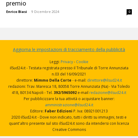
premio
Enrico Biasi
-
9 Dicembre 2024
0
Aggiorna le impostazioni di tracciamento della pubblicità
Leggi:
Privacy
-
Cookie
ilSud24.it - Testata registrata presso il Tribunale di Torre Annunziata
n.03 del 16/09/2021
direttore:
Mimmo Della Corte
- e-mail:
direttore@ilsud24.it
redazioni: Trav. Maresca 18, 80058 Torre Annunziata (Na) - Via Toledo
418, 80134 Napoli - Tel.
392/5965092
e-mail
redazione@ilsud24.it
Per pubblicizzare la tua attività o acquistare banner:
amministrazione@ilsud24.it
Editore:
Faber Edizioni
P. Iva: 08921001213
2020 ilSud24.it - Dove non indicato, tutti i diritti su immagini, testi e
quant'altro presente sul sito ilSud24.it sono da intendersi con licenza
Creative Commons