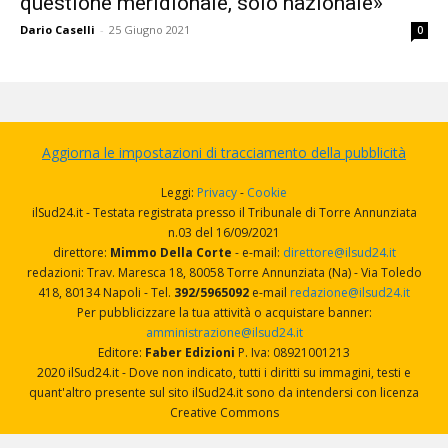
questione meridionale, solo nazionale»
Dario Caselli
-
25 Giugno 2021
0
Aggiorna le impostazioni di tracciamento della pubblicità
Leggi:
Privacy
-
Cookie
ilSud24.it - Testata registrata presso il Tribunale di Torre Annunziata
n.03 del 16/09/2021
direttore:
Mimmo Della Corte
- e-mail:
direttore@ilsud24.it
redazioni: Trav. Maresca 18, 80058 Torre Annunziata (Na) - Via Toledo
418, 80134 Napoli - Tel.
392/5965092
e-mail
redazione@ilsud24.it
Per pubblicizzare la tua attività o acquistare banner:
amministrazione@ilsud24.it
Editore:
Faber Edizioni
P. Iva: 08921001213
2020 ilSud24.it - Dove non indicato, tutti i diritti su immagini, testi e
quant'altro presente sul sito ilSud24.it sono da intendersi con licenza
Creative Commons