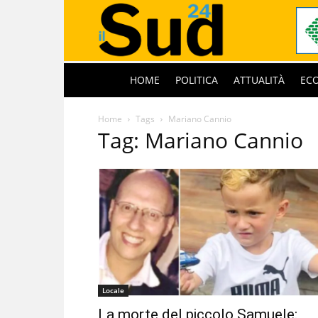
HOME
POLITICA
ATTUALITÀ
EC
Home
Tags
Mariano Cannio
Tag: Mariano Cannio
Locale
La morte del piccolo Samuele: