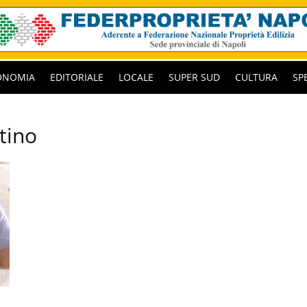
ONOMIA
EDITORIALE
LOCALE
SUPER SUD
CULTURA
SP
tino