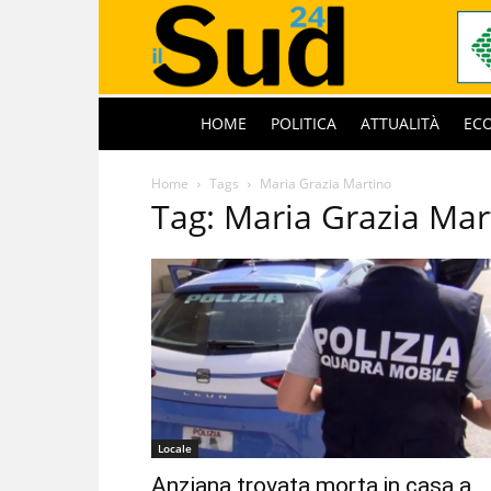
HOME
POLITICA
ATTUALITÀ
EC
Home
Tags
Maria Grazia Martino
Tag: Maria Grazia Mar
Locale
Anziana trovata morta in casa a