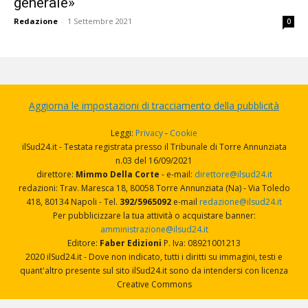
generale»
Redazione
-
1 Settembre 2021
0
Aggiorna le impostazioni di tracciamento della pubblicità
Leggi:
Privacy
-
Cookie
ilSud24.it - Testata registrata presso il Tribunale di Torre Annunziata
n.03 del 16/09/2021
direttore:
Mimmo Della Corte
- e-mail:
direttore@ilsud24.it
redazioni: Trav. Maresca 18, 80058 Torre Annunziata (Na) - Via Toledo
418, 80134 Napoli - Tel.
392/5965092
e-mail
redazione@ilsud24.it
Per pubblicizzare la tua attività o acquistare banner:
amministrazione@ilsud24.it
Editore:
Faber Edizioni
P. Iva: 08921001213
2020 ilSud24.it - Dove non indicato, tutti i diritti su immagini, testi e
quant'altro presente sul sito ilSud24.it sono da intendersi con licenza
Creative Commons