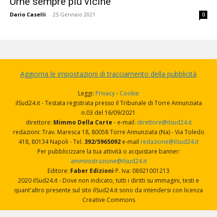
Urne sempre più vicine
Dario Caselli
-
25 Gennaio 2021
0
Aggiorna le impostazioni di tracciamento della pubblicità
Leggi:
Privacy
-
Cookie
ilSud24.it - Testata registrata presso il Tribunale di Torre Annunziata
n.03 del 16/09/2021
direttore:
Mimmo Della Corte
- e-mail:
direttore@ilsud24.it
redazioni: Trav. Maresca 18, 80058 Torre Annunziata (Na) - Via Toledo
418, 80134 Napoli - Tel.
392/5965092
e-mail
redazione@ilsud24.it
Per pubblicizzare la tua attività o acquistare banner:
amministrazione@ilsud24.it
Editore:
Faber Edizioni
P. Iva: 08921001213
2020 ilSud24.it - Dove non indicato, tutti i diritti su immagini, testi e
quant'altro presente sul sito ilSud24.it sono da intendersi con licenza
Creative Commons