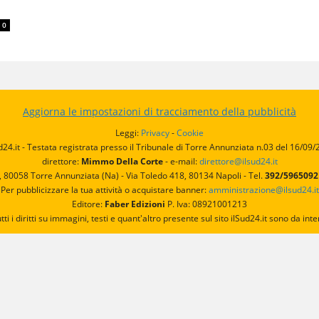
0
Aggiorna le impostazioni di tracciamento della pubblicità
Leggi:
Privacy
-
Cookie
d24.it - Testata registrata presso il Tribunale di Torre Annunziata n.03 del 16/09
direttore:
Mimmo Della Corte
- e-mail:
direttore@ilsud24.it
, 80058 Torre Annunziata (Na) - Via Toledo 418, 80134 Napoli - Tel.
392/596509
Per pubblicizzare la tua attività o acquistare banner:
amministrazione@ilsud24.it
Editore:
Faber Edizioni
P. Iva: 08921001213
utti i diritti su immagini, testi e quant'altro presente sul sito ilSud24.it sono da 