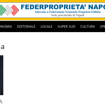
ONOMIA
EDITORIALE
LOCALE
SUPER SUD
CULTURA
SP
la
i,