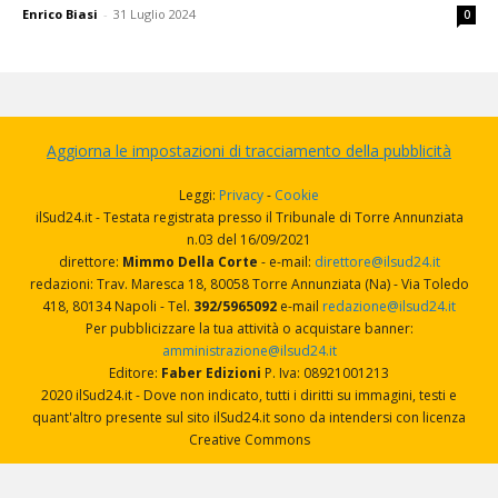
Enrico Biasi
-
31 Luglio 2024
0
Aggiorna le impostazioni di tracciamento della pubblicità
Leggi:
Privacy
-
Cookie
ilSud24.it - Testata registrata presso il Tribunale di Torre Annunziata
n.03 del 16/09/2021
direttore:
Mimmo Della Corte
- e-mail:
direttore@ilsud24.it
redazioni: Trav. Maresca 18, 80058 Torre Annunziata (Na) - Via Toledo
418, 80134 Napoli - Tel.
392/5965092
e-mail
redazione@ilsud24.it
Per pubblicizzare la tua attività o acquistare banner:
amministrazione@ilsud24.it
Editore:
Faber Edizioni
P. Iva: 08921001213
2020 ilSud24.it - Dove non indicato, tutti i diritti su immagini, testi e
quant'altro presente sul sito ilSud24.it sono da intendersi con licenza
Creative Commons