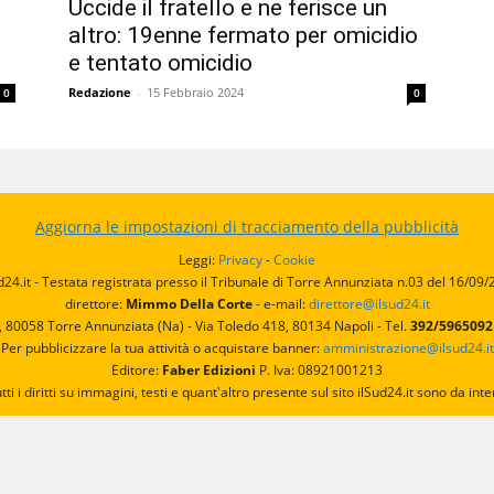
Uccide il fratello e ne ferisce un
altro: 19enne fermato per omicidio
e tentato omicidio
Redazione
-
15 Febbraio 2024
0
0
Aggiorna le impostazioni di tracciamento della pubblicità
Leggi:
Privacy
-
Cookie
d24.it - Testata registrata presso il Tribunale di Torre Annunziata n.03 del 16/09
direttore:
Mimmo Della Corte
- e-mail:
direttore@ilsud24.it
, 80058 Torre Annunziata (Na) - Via Toledo 418, 80134 Napoli - Tel.
392/596509
Per pubblicizzare la tua attività o acquistare banner:
amministrazione@ilsud24.it
Editore:
Faber Edizioni
P. Iva: 08921001213
utti i diritti su immagini, testi e quant'altro presente sul sito ilSud24.it sono da 