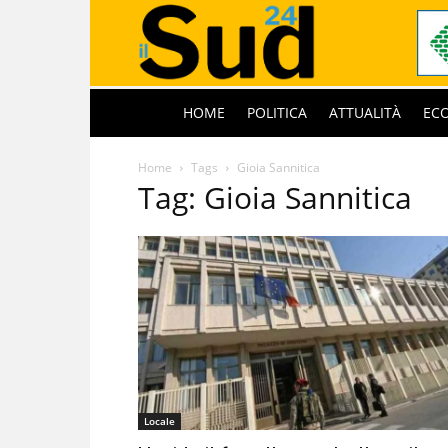
HOME
POLITICA
ATTUALITÀ
EC
Home
Tags
Gioia Sannitica
Tag: Gioia Sannitica
Locale