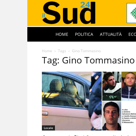
HOME
POLITICA
ATTUALITÀ
EC
Home
Tags
Gino Tommasino
Tag: Gino Tommasino
Locale