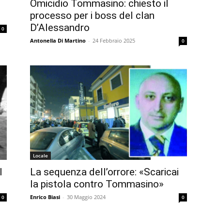
Omicidio Tommasino: chiesto il
processo per i boss del clan
D’Alessandro
0
Antonella Di Martino
-
24 Febbraio 2025
0
Locale
l
La sequenza dell’orrore: «Scaricai
la pistola contro Tommasino»
Enrico Biasi
-
30 Maggio 2024
0
0