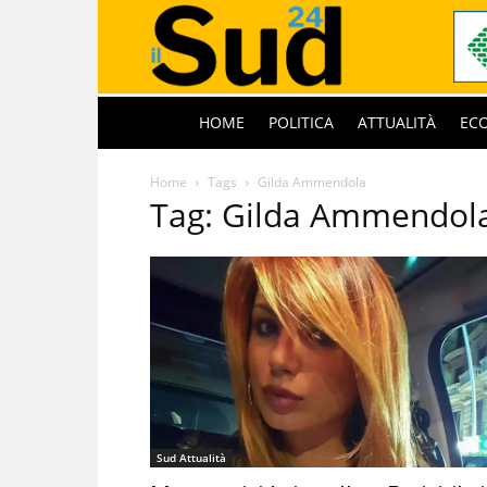
HOME
POLITICA
ATTUALITÀ
EC
Home
Tags
Gilda Ammendola
Tag: Gilda Ammendol
Sud Attualità