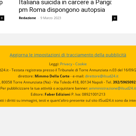
ip
Italiana suicida in carcere a Parigi:
pm Roma dispongono autopsia
Redazione
-
9 Marzo 2023
0
0
Aggiorna le impostazioni di tracciamento della pubblicità
Leggi:
Privacy
-
Cookie
d24.it - Testata registrata presso il Tribunale di Torre Annunziata n.03 del 16/09
direttore:
Mimmo Della Corte
- e-mail:
direttore@ilsud24.it
, 80058 Torre Annunziata (Na) - Via Toledo 418, 80134 Napoli - Tel.
392/596509
Per pubblicizzare la tua attività o acquistare banner:
amministrazione@ilsud24.it
Editore:
Faber Edizioni
P. Iva: 08921001213
utti i diritti su immagini, testi e quant'altro presente sul sito ilSud24.it sono da 