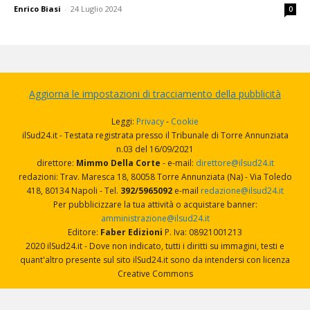
Enrico Biasi
-
24 Luglio 2024
0
Aggiorna le impostazioni di tracciamento della pubblicità
Leggi:
Privacy
-
Cookie
ilSud24.it - Testata registrata presso il Tribunale di Torre Annunziata
n.03 del 16/09/2021
direttore:
Mimmo Della Corte
- e-mail:
direttore@ilsud24.it
redazioni: Trav. Maresca 18, 80058 Torre Annunziata (Na) - Via Toledo
418, 80134 Napoli - Tel.
392/5965092
e-mail
redazione@ilsud24.it
Per pubblicizzare la tua attività o acquistare banner:
amministrazione@ilsud24.it
Editore:
Faber Edizioni
P. Iva: 08921001213
2020 ilSud24.it - Dove non indicato, tutti i diritti su immagini, testi e
quant'altro presente sul sito ilSud24.it sono da intendersi con licenza
Creative Commons