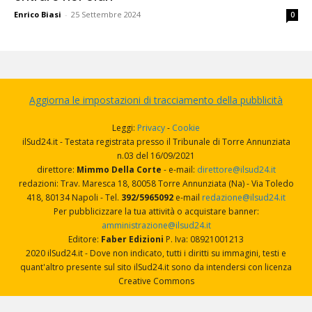
Enrico Biasi
-
25 Settembre 2024
0
Aggiorna le impostazioni di tracciamento della pubblicità
Leggi:
Privacy
-
Cookie
ilSud24.it - Testata registrata presso il Tribunale di Torre Annunziata
n.03 del 16/09/2021
direttore:
Mimmo Della Corte
- e-mail:
direttore@ilsud24.it
redazioni: Trav. Maresca 18, 80058 Torre Annunziata (Na) - Via Toledo
418, 80134 Napoli - Tel.
392/5965092
e-mail
redazione@ilsud24.it
Per pubblicizzare la tua attività o acquistare banner:
amministrazione@ilsud24.it
Editore:
Faber Edizioni
P. Iva: 08921001213
2020 ilSud24.it - Dove non indicato, tutti i diritti su immagini, testi e
quant'altro presente sul sito ilSud24.it sono da intendersi con licenza
Creative Commons