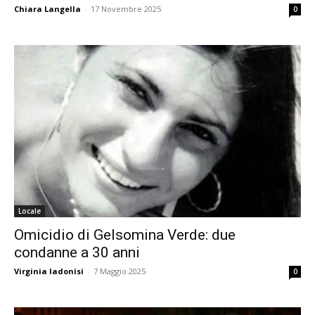
Chiara Langella
-
17 Novembre 2025
0
Locale
Omicidio di Gelsomina Verde: due
condanne a 30 anni
Virginia Iadonisi
-
7 Maggio 2025
0