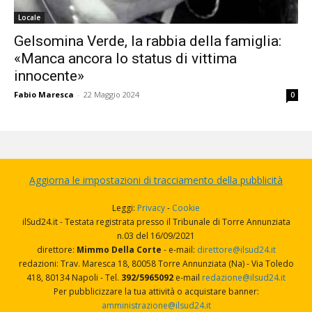
Locale
Gelsomina Verde, la rabbia della famiglia:
«Manca ancora lo status di vittima
innocente»
Fabio Maresca
-
22 Maggio 2024
0
Aggiorna le impostazioni di tracciamento della pubblicità
Leggi:
Privacy
-
Cookie
ilSud24.it - Testata registrata presso il Tribunale di Torre Annunziata
n.03 del 16/09/2021
direttore:
Mimmo Della Corte
- e-mail:
direttore@ilsud24.it
redazioni: Trav. Maresca 18, 80058 Torre Annunziata (Na) - Via Toledo
418, 80134 Napoli - Tel.
392/5965092
e-mail
redazione@ilsud24.it
Per pubblicizzare la tua attività o acquistare banner:
amministrazione@ilsud24.it