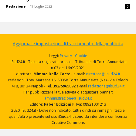
Redazione
-
19 Luglio 2022
0
Aggiorna le impostazioni di tracciamento della pubblicità
Leggi:
Privacy
-
Cookie
ilSud24.it - Testata registrata presso il Tribunale di Torre Annunziata
n.03 del 16/09/2021
direttore:
Mimmo Della Corte
- e-mail:
direttore@ilsud24.it
redazioni: Trav. Maresca 18, 80058 Torre Annunziata (Na) - Via Toledo
418, 80134 Napoli - Tel.
392/5965092
e-mail
redazione@ilsud24.it
Per pubblicizzare la tua attività o acquistare banner:
amministrazione@ilsud24.it
Editore:
Faber Edizioni
P. Iva: 08921001213
2020 ilSud24.it - Dove non indicato, tutti i diritti su immagini, testi e
quant'altro presente sul sito ilSud24.it sono da intendersi con licenza
Creative Commons