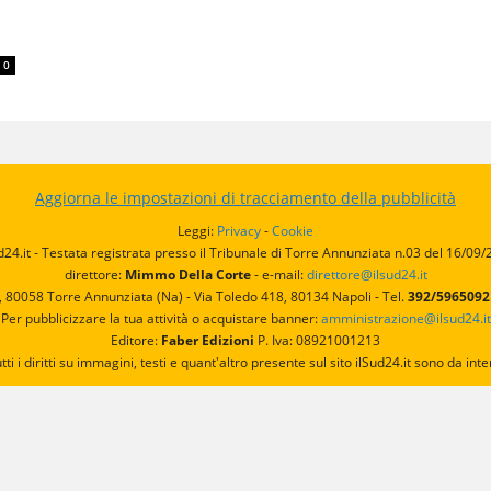
0
Aggiorna le impostazioni di tracciamento della pubblicità
Leggi:
Privacy
-
Cookie
d24.it - Testata registrata presso il Tribunale di Torre Annunziata n.03 del 16/09
direttore:
Mimmo Della Corte
- e-mail:
direttore@ilsud24.it
, 80058 Torre Annunziata (Na) - Via Toledo 418, 80134 Napoli - Tel.
392/596509
Per pubblicizzare la tua attività o acquistare banner:
amministrazione@ilsud24.it
Editore:
Faber Edizioni
P. Iva: 08921001213
utti i diritti su immagini, testi e quant'altro presente sul sito ilSud24.it sono da 