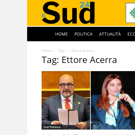
HOME
POLITICA
ATTUALITÀ
EC
Home
Tags
Ettore Acerra
Tag: Ettore Acerra
Sud Politica