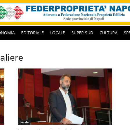
ONOMIA
EDITORIALE
LOCALE
SUPER SUD
CULTURA
SP
aliere
Locale