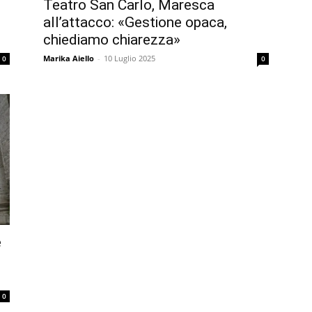
Teatro San Carlo, Maresca
all’attacco: «Gestione opaca,
chiediamo chiarezza»
Marika Aiello
-
10 Luglio 2025
0
0
e
0