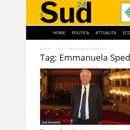
HOME
POLITICA
ATTUALITÀ
EC
Home
Tags
Emmanuela Spedaliere
Tag: Emmanuela Sped
Sud Attualità