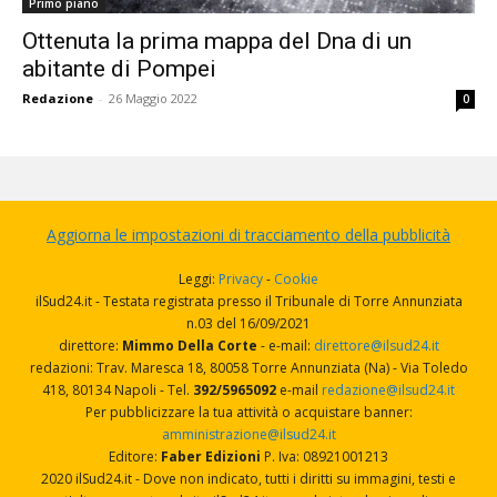
Primo piano
Ottenuta la prima mappa del Dna di un
abitante di Pompei
Redazione
-
26 Maggio 2022
0
Aggiorna le impostazioni di tracciamento della pubblicità
Leggi:
Privacy
-
Cookie
ilSud24.it - Testata registrata presso il Tribunale di Torre Annunziata
n.03 del 16/09/2021
direttore:
Mimmo Della Corte
- e-mail:
direttore@ilsud24.it
redazioni: Trav. Maresca 18, 80058 Torre Annunziata (Na) - Via Toledo
418, 80134 Napoli - Tel.
392/5965092
e-mail
redazione@ilsud24.it
Per pubblicizzare la tua attività o acquistare banner:
amministrazione@ilsud24.it
Editore:
Faber Edizioni
P. Iva: 08921001213
2020 ilSud24.it - Dove non indicato, tutti i diritti su immagini, testi e