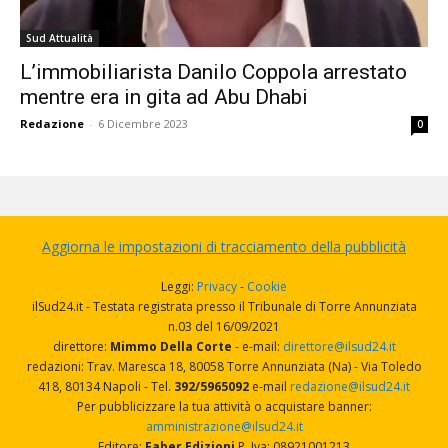
Sud Attualità
L’immobiliarista Danilo Coppola arrestato
mentre era in gita ad Abu Dhabi
Redazione
-
6 Dicembre 2023
0
Aggiorna le impostazioni di tracciamento della pubblicità
Leggi:
Privacy
-
Cookie
ilSud24.it - Testata registrata presso il Tribunale di Torre Annunziata
n.03 del 16/09/2021
direttore:
Mimmo Della Corte
- e-mail:
direttore@ilsud24.it
redazioni: Trav. Maresca 18, 80058 Torre Annunziata (Na) - Via Toledo
418, 80134 Napoli - Tel.
392/5965092
e-mail
redazione@ilsud24.it
Per pubblicizzare la tua attività o acquistare banner:
amministrazione@ilsud24.it
Editore:
Faber Edizioni
P. Iva: 08921001213