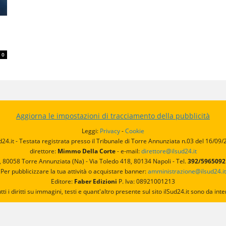
0
Aggiorna le impostazioni di tracciamento della pubblicità
Leggi:
Privacy
-
Cookie
d24.it - Testata registrata presso il Tribunale di Torre Annunziata n.03 del 16/09
direttore:
Mimmo Della Corte
- e-mail:
direttore@ilsud24.it
, 80058 Torre Annunziata (Na) - Via Toledo 418, 80134 Napoli - Tel.
392/596509
Per pubblicizzare la tua attività o acquistare banner:
amministrazione@ilsud24.it
Editore:
Faber Edizioni
P. Iva: 08921001213
utti i diritti su immagini, testi e quant'altro presente sul sito ilSud24.it sono da 