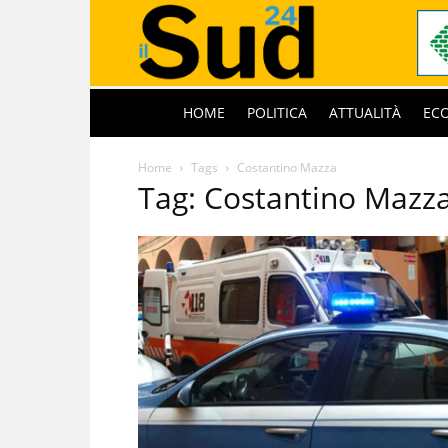
HOME
POLITICA
ATTUALITÀ
EC
Home
Tags
Costantino Mazza
Tag: Costantino Mazz