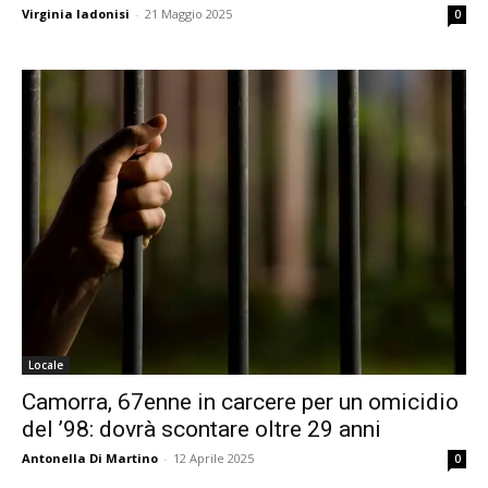
Virginia Iadonisi
-
21 Maggio 2025
0
Locale
Camorra, 67enne in carcere per un omicidio
del ’98: dovrà scontare oltre 29 anni
Antonella Di Martino
-
12 Aprile 2025
0