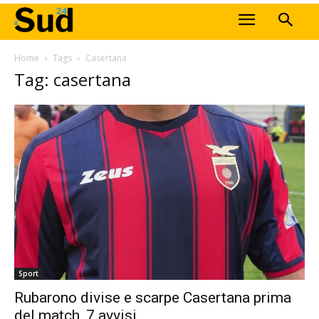
Home
Tags
Casertana
Tag: casertana
Sport
Rubarono divise e scarpe Casertana prima
del match, 7 avvisi