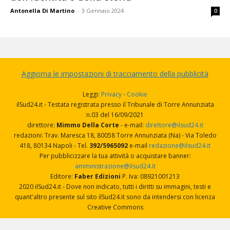
Antonella Di Martino
-
3 Gennaio 2024
0
Aggiorna le impostazioni di tracciamento della pubblicità
Leggi:
Privacy
-
Cookie
ilSud24.it - Testata registrata presso il Tribunale di Torre Annunziata
n.03 del 16/09/2021
direttore:
Mimmo Della Corte
- e-mail:
direttore@ilsud24.it
redazioni: Trav. Maresca 18, 80058 Torre Annunziata (Na) - Via Toledo
418, 80134 Napoli - Tel.
392/5965092
e-mail
redazione@ilsud24.it
Per pubblicizzare la tua attività o acquistare banner:
amministrazione@ilsud24.it
Editore:
Faber Edizioni
P. Iva: 08921001213
2020 ilSud24.it - Dove non indicato, tutti i diritti su immagini, testi e
quant'altro presente sul sito ilSud24.it sono da intendersi con licenza
Creative Commons