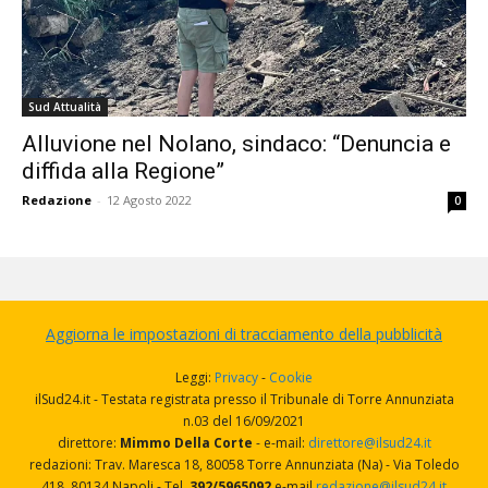
Sud Attualità
Alluvione nel Nolano, sindaco: “Denuncia e
diffida alla Regione”
Redazione
-
12 Agosto 2022
0
Aggiorna le impostazioni di tracciamento della pubblicità
Leggi:
Privacy
-
Cookie
ilSud24.it - Testata registrata presso il Tribunale di Torre Annunziata
n.03 del 16/09/2021
direttore:
Mimmo Della Corte
- e-mail:
direttore@ilsud24.it
redazioni: Trav. Maresca 18, 80058 Torre Annunziata (Na) - Via Toledo
418, 80134 Napoli - Tel.
392/5965092
e-mail
redazione@ilsud24.it