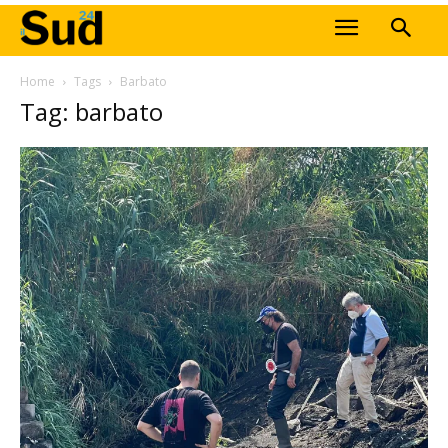
Home
Tags
Barbato
Tag: barbato