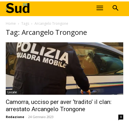
Home
Tags
Arcangelo Trongone
Tag: Arcangelo Trongone
Locale
Camorra, ucciso per aver ‘tradito’ il clan:
arrestato Arcangelo Trongone
Redazione
-
24 Gennaio 2023
0