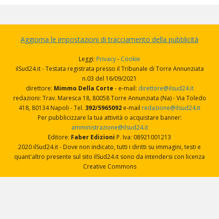
Aggiorna le impostazioni di tracciamento della pubblicità
Leggi:
Privacy
-
Cookie
ilSud24.it - Testata registrata presso il Tribunale di Torre Annunziata
n.03 del 16/09/2021
direttore:
Mimmo Della Corte
- e-mail:
direttore@ilsud24.it
redazioni: Trav. Maresca 18, 80058 Torre Annunziata (Na) - Via Toledo
418, 80134 Napoli - Tel.
392/5965092
e-mail
redazione@ilsud24.it
Per pubblicizzare la tua attività o acquistare banner:
amministrazione@ilsud24.it
Editore:
Faber Edizioni
P. Iva: 08921001213
2020 ilSud24.it - Dove non indicato, tutti i diritti su immagini, testi e
quant'altro presente sul sito ilSud24.it sono da intendersi con licenza
Creative Commons