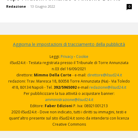
Redazione
-
13 Giugno 2022
0
Aggiorna le impostazioni di tracciamento della pubblicità
Leggi:
Privacy
-
Cookie
ilSud24.it - Testata registrata presso il Tribunale di Torre Annunziata
n.03 del 16/09/2021
direttore:
Mimmo Della Corte
- e-mail:
direttore@ilsud24.it
redazioni: Trav. Maresca 18, 80058 Torre Annunziata (Na) - Via Toledo
418, 80134 Napoli - Tel.
392/5965092
e-mail
redazione@ilsud24.it
Per pubblicizzare la tua attività o acquistare banner:
amministrazione@ilsud24.it
Editore:
Faber Edizioni
P. Iva: 08921001213
2020 ilSud24.it - Dove non indicato, tutti i diritti su immagini, testi e
quant'altro presente sul sito ilSud24.it sono da intendersi con licenza
Creative Commons