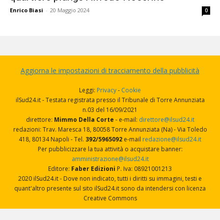
Enrico Biasi
-
20 Maggio 2024
0
Aggiorna le impostazioni di tracciamento della pubblicità
Leggi:
Privacy
-
Cookie
ilSud24.it - Testata registrata presso il Tribunale di Torre Annunziata
n.03 del 16/09/2021
direttore:
Mimmo Della Corte
- e-mail:
direttore@ilsud24.it
redazioni: Trav. Maresca 18, 80058 Torre Annunziata (Na) - Via Toledo
418, 80134 Napoli - Tel.
392/5965092
e-mail
redazione@ilsud24.it
Per pubblicizzare la tua attività o acquistare banner:
amministrazione@ilsud24.it
Editore:
Faber Edizioni
P. Iva: 08921001213
2020 ilSud24.it - Dove non indicato, tutti i diritti su immagini, testi e
quant'altro presente sul sito ilSud24.it sono da intendersi con licenza
Creative Commons