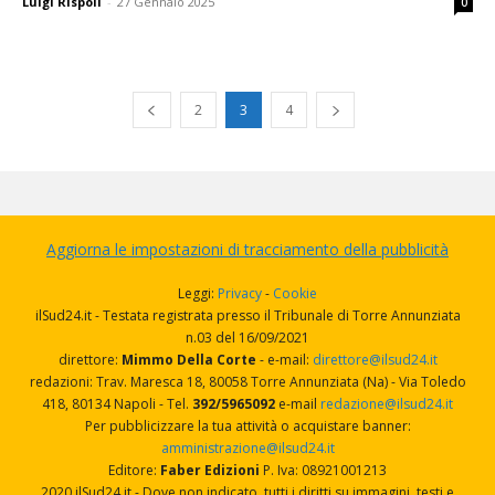
Luigi Rispoli
-
27 Gennaio 2025
0
2
3
4
Aggiorna le impostazioni di tracciamento della pubblicità
Leggi:
Privacy
-
Cookie
ilSud24.it - Testata registrata presso il Tribunale di Torre Annunziata
n.03 del 16/09/2021
direttore:
Mimmo Della Corte
- e-mail:
direttore@ilsud24.it
redazioni: Trav. Maresca 18, 80058 Torre Annunziata (Na) - Via Toledo
418, 80134 Napoli - Tel.
392/5965092
e-mail
redazione@ilsud24.it
Per pubblicizzare la tua attività o acquistare banner:
amministrazione@ilsud24.it
Editore:
Faber Edizioni
P. Iva: 08921001213
2020 ilSud24.it - Dove non indicato, tutti i diritti su immagini, testi e