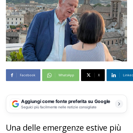
Facebook
WhatsApp
X
Linke
Aggiungi come fonte preferita su Google
Seguici più facilmente nelle notizie consigliate
Una delle emergenze estive più