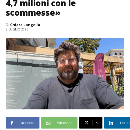
4,7 milioni con le
scommesse»
Di
Chiara Langella
8 LUGLIO 2026
Facebook
WhatsApp
X
Linke