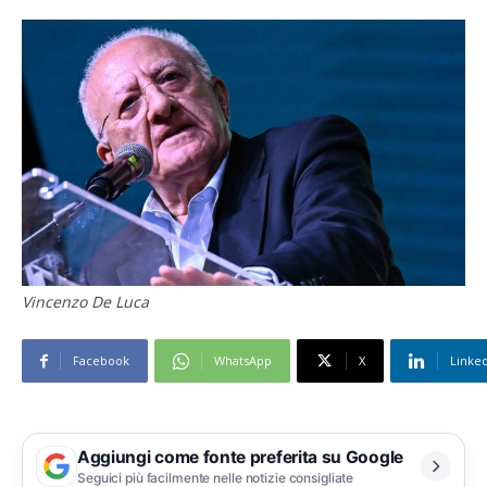
Vincenzo De Luca
Facebook
WhatsApp
X
Linke
Aggiungi come fonte preferita su Google
Seguici più facilmente nelle notizie consigliate