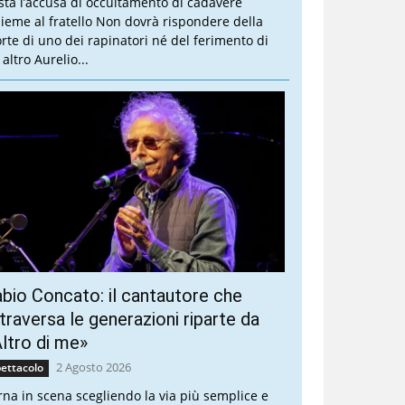
sta l’accusa di occultamento di cadavere
sieme al fratello Non dovrà rispondere della
rte di uno dei rapinatori né del ferimento di
altro Aurelio...
bio Concato: il cantautore che
traversa le generazioni riparte da
ltro di me»
2 Agosto 2026
ettacolo
rna in scena scegliendo la via più semplice e