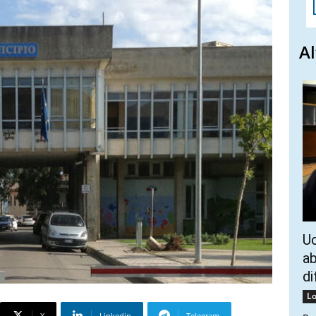
Al
Uc
ab
di
Lo
X
Linkedin
Telegram