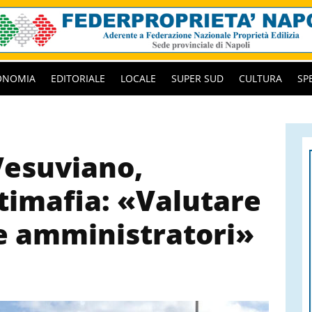
ONOMIA
EDITORIALE
LOCALE
SUPER SUD
CULTURA
SP
Vesuviano,
ntimafia: «Valutare
 e amministratori»