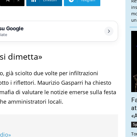
Re
in
mo
un 
 su Google
liate
 si dimetta»
già sciolto due volte per infiltrazioni
to i riflettori. Maurizio Gasparri ha chiesto
fia di valutare le notizie emerse sulla festa
Fa
he amministratori locali.
at
«A
Sp
odio»
To