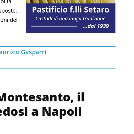
oi la
sposte.
ioni del
urizio Gasparri
 Montesanto, il
edosi a Napoli